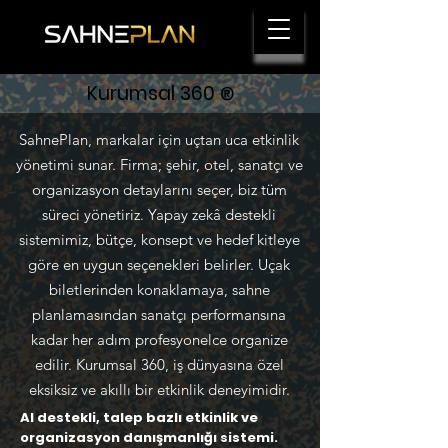
Kurumsal 360
®
SahnePlan, markalar için uçtan uca etkinlik
yönetimi sunar. Firma; şehir, otel, sanatçı ve
organizasyon detaylarını seçer, biz tüm
süreci yönetiriz. Yapay zekâ destekli
sistemimiz, bütçe, konsept ve hedef kitleye
göre en uygun seçenekleri belirler. Uçak
biletlerinden konaklamaya, sahne
planlamasından sanatçı performansına
kadar her adım profesyonelce organize
edilir. Kurumsal 360, iş dünyasına özel
eksiksiz ve akıllı bir etkinlik deneyimidir.
AI destekli, talep bazlı etkinlik ve
organizasyon danışmanlığı sistemi.