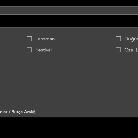
Lansman
Düğü
Festival
Özel 
enler / Bütçe Aralığı