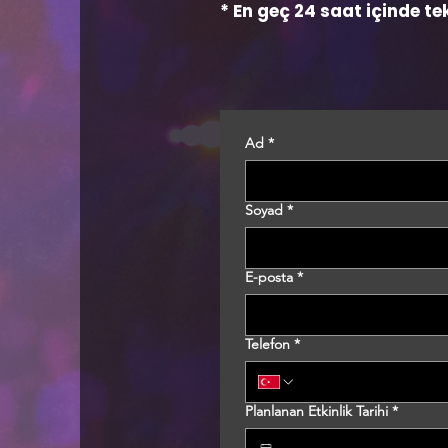
* En geç 24 saat içinde tek
Ad
*
Soyad
*
E-posta
*
Telefon
*
Planlanan Etkinlik Tarihi
*