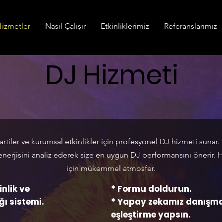
izmetler
Nasıl Çalışır
Etkinliklerimiz
Referanslarımız
DJ Hizmeti
artiler ve kurumsal etkinlikler için profesyonel DJ hizmeti sunar.
 enerjisini analiz ederek size en uygun DJ performansını önerir. 
için mükemmel atmosfer.
inlik ve
* Formu doldurun.
ı sistemi.
* Yapay zekamız danışma
eşleştirme
yapsın.