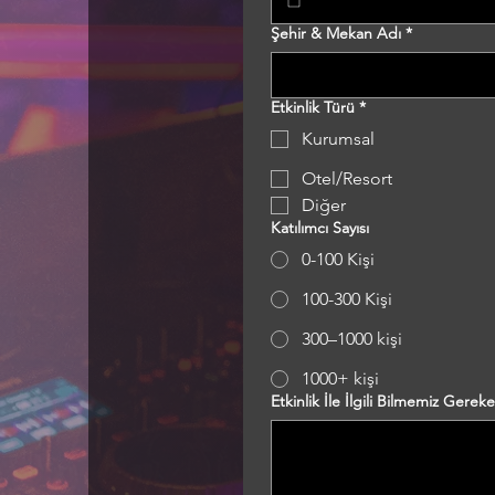
Şehir & Mekan Adı
*
Etkinlik Türü
*
Kurumsal
Otel/Resort
Diğer
Katılımcı Sayısı
0-100 Kişi
100-300 Kişi
300–1000 kişi
1000+ kişi
Etkinlik İle İlgili Bilmemiz Gerek