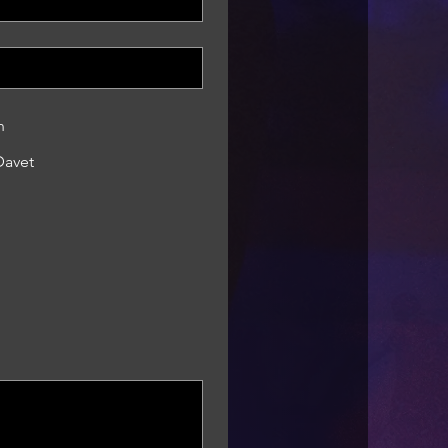
n
Davet