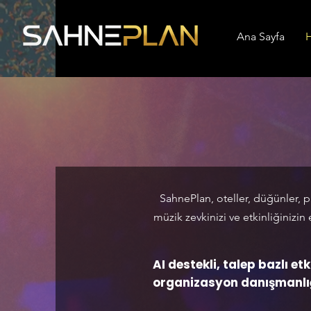
Ana Sayfa
H
SahnePlan, oteller, düğünler, p
müzik zevkinizi ve etkinliğinizin
AI destekli, talep bazlı etk
organizasyon danışmanlığ