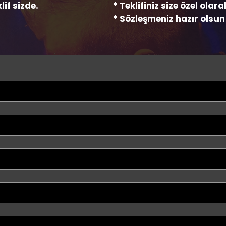
lif sizde.
* Teklifiniz size özel olar
* Sözleşmeniz hazır olsun