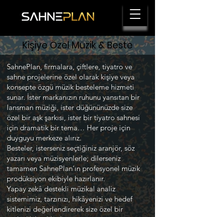
Kişiye Özel Müzik & Beste
SahnePlan, firmalara, çiftlere, tiyatro ve
sahne projelerine özel olarak kişiye veya
konsepte özgü müzik besteleme hizmeti
sunar. İster markanızın ruhunu yansıtan bir
lansman müziği, ister düğününüzde size
özel bir aşk şarkısı, ister bir tiyatro sahnesi
için dramatik bir tema… Her proje için
duyguyu merkeze alırız.
Besteler, isterseniz seçtiğiniz aranjör, söz
yazarı veya müzisyenlerle; dilerseniz
tamamen SahnePlan’ın profesyonel müzik
prodüksiyon ekibiyle hazırlanır.
Yapay zekâ destekli müzikal analiz
sistemimiz, tarzınızı, hikâyenizi ve hedef
kitlenizi değerlendirerek size özel bir