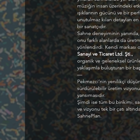
müziğin insan üzerindeki etk
ışıklarının gücünü ve bir pe
unutulmaz kılan detayları en
bir sanatçıdır.
Sahne deneyiminin yanında, 
onu farklı alanlarda da üret
yönlendirdi. Kendi markası 
Sanayi ve Ticaret Ltd. Şti.,
organik ve geleneksel ürünl
yaklaşımla buluşturan bir baş
—
Pekmezci’nin yenilikçi düşün
sürdürülebilir üretim vizyon
yansımasıdır.
Şimdi ise tüm bu birikimi, san
ve vizyonu tek bir çatı altınd
SahnePlan.