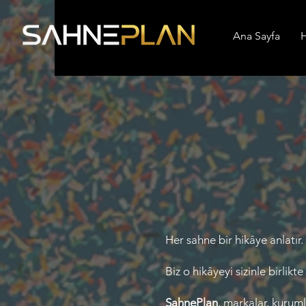
Ana Sayfa
H
Her sahne bir hikâye anlatır.
Biz o hikâyeyi sizinle birlikte
SahnePlan
, markalar, kuruml