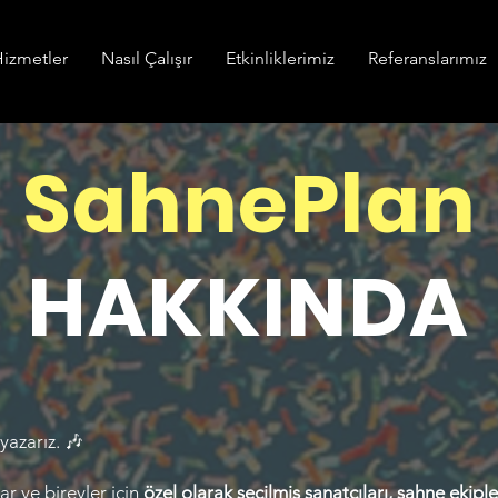
izmetler
Nasıl Çalışır
Etkinliklerimiz
Referanslarımız
SahnePlan
HAKKINDA
 yazarız. 🎶
ar ve bireyler için
özel olarak seçilmiş sanatçıları, sahne ekiple