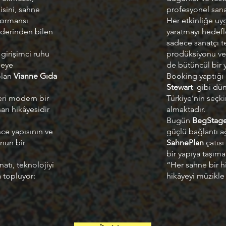
isini, sahne
profesyonel sanat
rformansı
Her etkinliğe uy
 derinden bilen
yaratmayı hedef
sadece sanatçı 
girişimci ruhu
prodüksiyonu ve
meye
de bütüncül bir y
olan
Vianne Gıda
Booking yaptığı 
Stewart
gibi düny
eri modern bir
Türkiye’nin seçk
arı hikâyesidir
almaktadır.
Bugün
BegStag
ce yapısının ve
güçlü bağlantı a
unun bir
SahnePlan
çatısı 
bir yapıya taşıma
atı, teknolojiyi
“Her sahne bir h
a topluyor:
hikâyeyi müzikle 