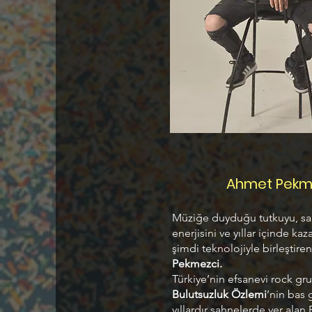
Ahmet Pekm
Müziğe duyduğu tutkuyu, s
enerjisini ve yıllar içinde k
şimdi teknolojiyle birleştiren
Pekmezci.
Türkiye’nin efsanevi rock gr
Bulutsuzluk Özlemi
’nin bas g
yıllardır sahnelerde yer alan