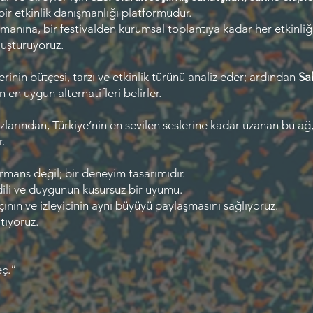
bir etkinlik danışmanlığı platformudur.
anına, bir festivalden kurumsal toplantıya kadar her etkinliğ
uşturuyoruz.
rinin bütçesi, tarzı ve etkinlik türünü analiz eder; ardından
Sa
en uygun alternatifleri belirler.
ızlarından, Türkiye’nin en sevilen seslerine kadar uzanan bu a
.
ormans değil; bir deneyim tasarımıdır.
 dili ve duygunun kusursuz bir uyumu.
çının ve izleyicinin aynı büyüyü paylaşmasını sağlıyoruz.
tıyoruz.
eç.”