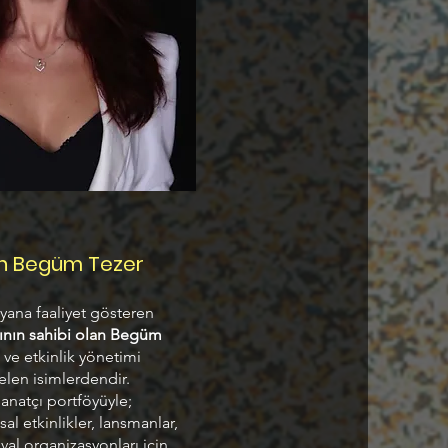
n Begüm Tezer
 yana faaliyet gösteren
ının sahibi olan Begüm
 ve etkinlik yönetimi
len isimlerdendir.
sanatçı portföyüyle;
al etkinlikler, lansmanlar,
val organizasyonları için