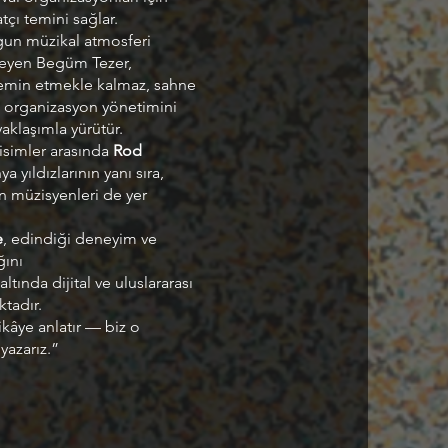
çı temini sağlar.
gun müzikal atmosferi
leyen Begüm Tezer,
temin etmekle kalmaz, sahne
 organizasyon yönetimini
aklaşımla yürütür.
isimler arasında
Rod
a yıldızlarının yanı sıra,
in müzisyenleri de yer
e
, edindiği deneyim ve
ğını
altında dijital ve uluslararası
ktadır.
ikâye anlatır — biz o
yazarız.”