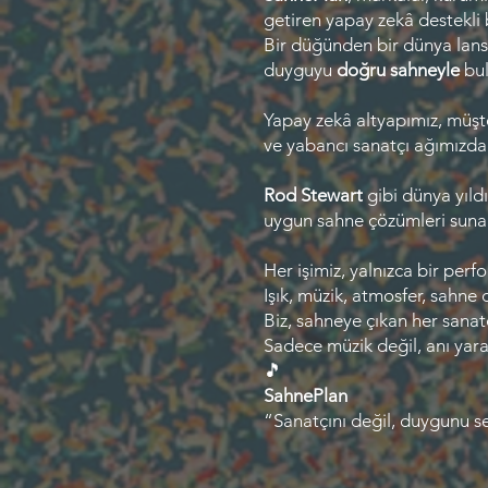
getiren yapay zekâ destekli 
Bir düğünden bir dünya lansm
duyguyu
doğru sahneyle
bul
Yapay zekâ altyapımız, müşte
ve yabancı sanatçı ağımızdan 
Rod Stewart
gibi dünya yıld
uygun sahne çözümleri sunar
Her işimiz, yalnızca bir perf
Işık, müzik, atmosfer, sahne
Biz, sahneye çıkan her sanat
Sadece müzik değil, anı yara
🎵
SahnePlan
“Sanatçını değil, duygunu s