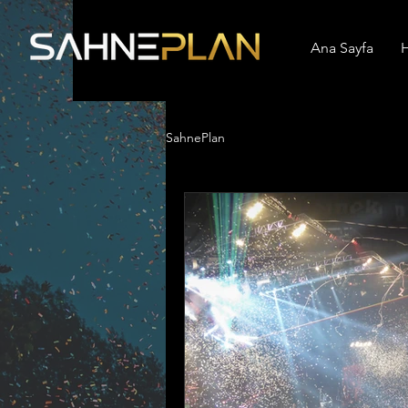
Ana Sayfa
H
SahnePlan