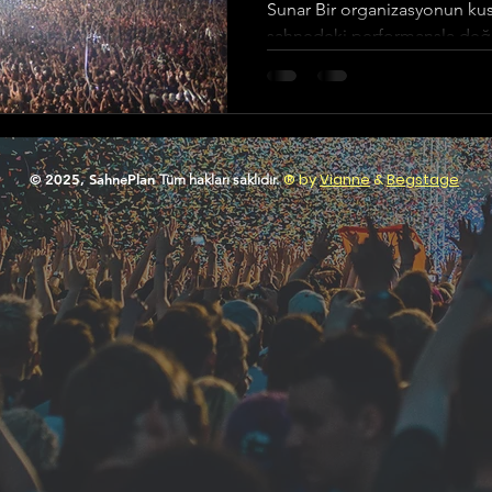
Sunar Bir organizasyonun kus
sahnedeki performansla deği
teknik altyapı ve duygusal etki
yıllara dayanan tecrübesiyle he
her anı unutulmaz kılar. 1. K
Planlama Her büyük etkinlik, 
SahnePlan ekibi, etkinliğin ko
® by
Vianne
&
Begstage
© 2025, SahnePlan
Tüm hakları saklıdır.
bütçesini analiz edere