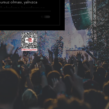
ursuz olması, yalnızca
l; planlama, koordinasyon,
yle de ilgilidir. SahnePlan ,
r detayı titizlikle düşünür,
usursuzluğun İlk Adımı: Doğru
güçlü bir planlamayla başlar.
nseptini, hedef kitlesini ve