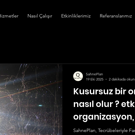
izmetler
Nasıl Çalışır
Etkinliklerimiz
Referanslarımız
SahnePlan
19 Eki 2025
2 dakikada okun
Kusursuz bir 
nasıl olur ? etk
organizasyon,
festival, wedd
SahnePlan, Tecrübeleriyle Fa