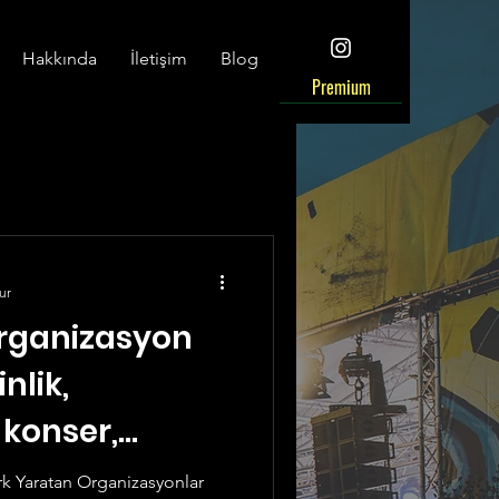
Hakkında
İletişim
Blog
Premium
ur
organizasyon
inlik,
 konser,
ing
rk Yaratan Organizasyonlar